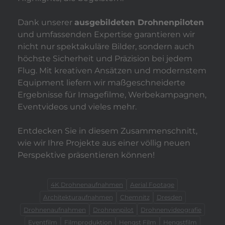
Dank unserer
ausgebildeten Drohnenpiloten
und umfassenden Expertise garantieren wir
nicht nur spektakuläre Bilder, sondern auch
höchste Sicherheit und Präzision bei jedem
Flug. Mit kreativen Ansätzen und modernstem
Equipment liefern wir maßgeschneiderte
Ergebnisse für Imagefilme, Werbekampagnen,
Eventvideos und vieles mehr.
Entdecken Sie in diesem Zusammenschnitt,
wie wir Ihre Projekte aus einer völlig neuen
Perspektive präsentieren können!
4K Drohnenaufnahmen
Aerial Footage
Architekturaufnahmen
Chemnitz
Dresden
Drohnenaufnahmen
Drohnenpilot
Drohnenvideografie
Eventfilm
Filmproduktion
Hengst Film
Hengstfilm