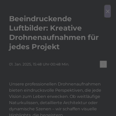
play_arrow
Video a
menu
close
Beeindruckende
Luftbilder: Kreative
Drohnenaufnahmen für
jedes Projekt
bookmark_border
01. Jan. 2025
, 15:48 Uhr
00:48 Min.
Unsere professionellen Drohnenaufnahmen
bieten eindrucksvolle Perspektiven, die jede
Vision zum Leben erwecken. Ob weitläufige
Naturkulissen, detaillierte Architektur oder
dynamische Szenen – wir schaffen visuelle
Highlights, die begeistern.