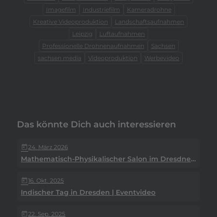
Imagefilm
Industriefilm
Kameradrohne
Kreative Videoproduktion
Landschaftsaufnahmen
Leipzig
Luftaufnahmen
Professionelle Drohnenaufnahmen
Sachsen
sachsen media
Videoproduktion
Werbevideo
Das könnte Dich auch interessieren
24. März 2026
today
Mathematisch-Physikalischer Salon im Dresdner Zwinger
16. Okt. 2025
today
Indischer Tag in Dresden | Eventvideo
22. Sep. 2025
today