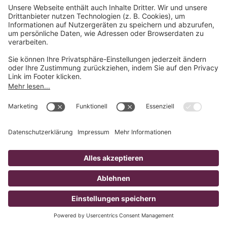
Film-Produktionsfirma
Filmproduktion &
Videoproduktion aus Leipzig,
Dresden und Chemnitz in
Sachsen
Als full-service Film-Produktionsfirma
unterstützen wir Sie im gesamten Prozess der
Video- und Film-Erstellung. Unser professionelles
Video-Team galoppiert Sie anmutig von der
unverbindlichen Erstberatung über den
Videodreh bis hin zum Videomarketing. Wir
würden uns freuen, die Film- und Video-Agentur
an Ihrer Seite werden zu dürfen!