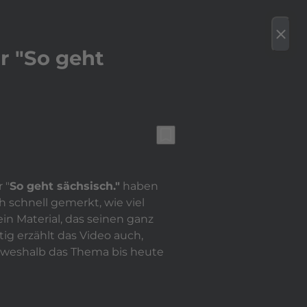
bspielen
bookmark
erenzen
Team
Karriere/Kooperation
Kontakt
close
r "So geht
bookmark_border
 "
So geht sächsisch."
haben
 schnell gemerkt, wie viel
in Material, das seinen ganz
tig erzählt das Video auch,
d weshalb das Thema bis heute