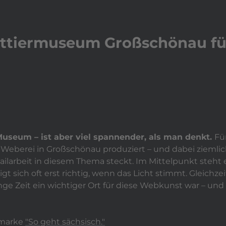
play_arrow
Video a
Leistungen
expand_more
Aktuelles
Ref
ttiermuseum Großschönau fü
Museum – ist aber viel spannender, als man denkt.
Für
-Weberei in Großschönau produziert – und dabei ziemlich
larbeit in diesem Thema steckt. Im Mittelpunkt steht e
gt sich oft erst richtig, wenn das Licht stimmt. Gleichzei
e Zeit ein wichtiger Ort für diese Webkunst war – un
hmarke
"So geht sächsisch."