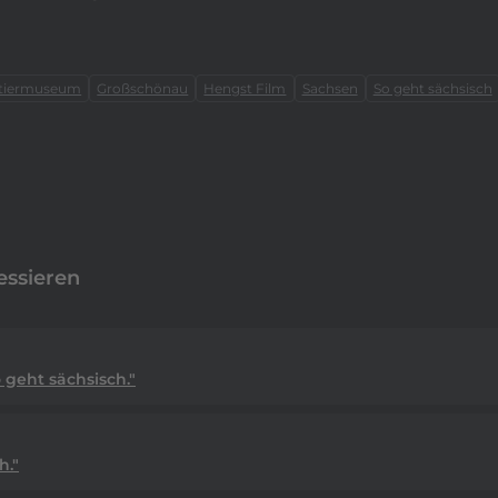
ttiermuseum
Großschönau
Hengst Film
Sachsen
So geht sächsisch
essieren
geht sächsisch."
h."