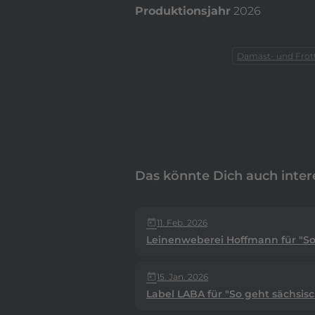
Produktionsjahr
2026
Damast- und Fro
Das könnte Dich auch inter
11. Feb. 2026
today
Leinenweberei Hoffmann für "So 
15. Jan. 2026
today
Label LABA für "So geht sächsisc