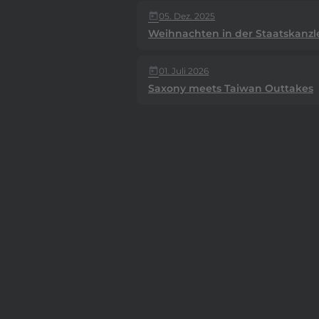
05. Dez. 2025
today
Weihnachten in der Staatskanzl
01. Juli 2026
today
Saxony meets Taiwan Outtakes