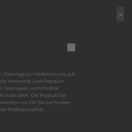
bspielen
bookmark
erenzen
Team
Karriere/Kooperation
Kontakt
close
bookmark_border
n Trainings zur Vorbereitung auf
ie Intensität und Präzision
en Teamgeist unmittelbar
ekunde zählt. Die Produktion
beiten vor Ort bis zur finalen
ie Professionalität,