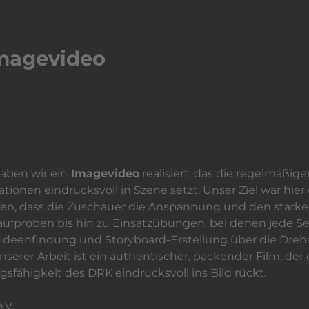
play_arrow
Video a
Leistungen
expand_more
Aktuelles
Ref
Imagevideo
aben wir ein
Imagevideo
realisiert, das die regelmäßige
onen eindrucksvoll in Szene setzt. Unser Ziel war hier d
len, dass die Zuschauer die Anspannung und den stark
laufproben bis hin zu Einsatzübungen, bei denen jede S
r Ideenfindung und Storyboard-Erstellung über die Drehar
erer Arbeit ist ein authentischer, packender Film, der d
gsfähigkeit des DRK eindrucksvoll ins Bild rückt.
.V.