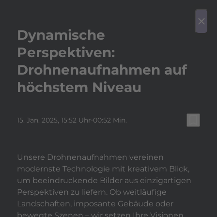
play_arrow
Video a
menu
close
Dynamische
Perspektiven:
Drohnenaufnahmen auf
höchstem Niveau
bookmark_border
15. Jan. 2025
, 15:52 Uhr
00:52 Min.
Unsere Drohnenaufnahmen vereinen
modernste Technologie mit kreativem Blick,
um beeindruckende Bilder aus einzigartigen
Perspektiven zu liefern. Ob weitläufige
Landschaften, imposante Gebäude oder
bewegte Szenen – wir setzen Ihre Visionen