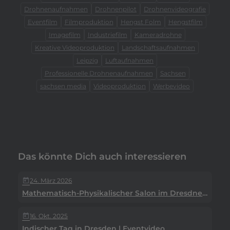
Drohnenaufnahmen
Drohnenpilot
Drohnenvideografie
Eventfilm
Filmproduktion
Hengst Folm
Hengstfilm
Imagefilm
Industriefilm
Kameradrohne
Kreative Videoproduktion
Landschaftsaufnahmen
Leipzig
Luftaufnahmen
Professionelle Drohnenaufnahmen
Sachsen
sachsen media
Videoproduktion
Werbevideo
Das könnte Dich auch interessieren
24. März 2026
today
Mathematisch-Physikalischer Salon im Dresdner Zwinger
16. Okt. 2025
today
Indischer Tag in Dresden | Eventvideo