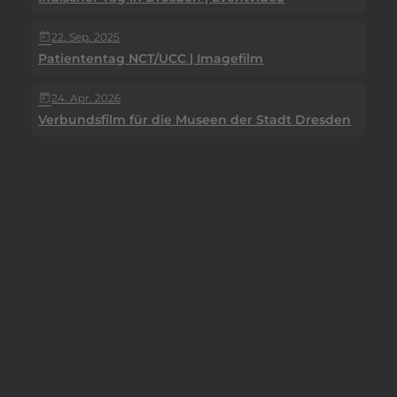
22. Sep. 2025
today
Patiententag NCT/UCC | Imagefilm
24. Apr. 2026
today
Verbundsfilm für die Museen der Stadt Dresden
Professionelle
Videoproduktion
mit HENGST FILM