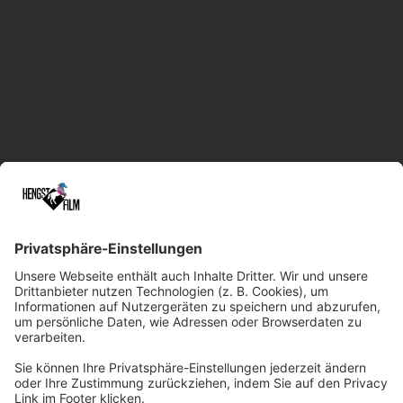
Videoproduktion in Sachsen mit Standorten in
Leipzig, Dresden und Chemnitz.
Unsere erfahrene Herde unterstützt Sie im
gesamten Prozess der Film- und Video-
Erstellung. Dabei liefern wir maßgeschneiderte
Lösungen und treten gerne auch bei
kurzfristigen Rennen an. Dank der Vielseitigkeit
und Kreativität unseres Filmteams sowie
modernster Technik sind wir beim
Qualitätsniveau immer ein paar Pferdelängen
voraus. Wir würden uns freuen, Sie professionell
und zuverlässig ins Ziel tragen zu dürfen!
Zum Kontaktformular