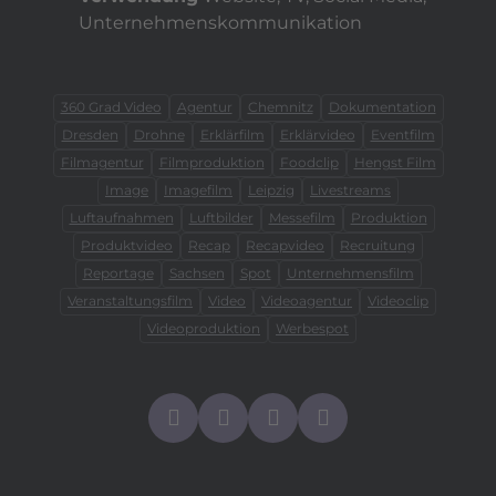
Unternehmenskommunikation
360 Grad Video
Agentur
Chemnitz
Dokumentation
Dresden
Drohne
Erklärfilm
Erklärvideo
Eventfilm
Filmagentur
Filmproduktion
Foodclip
Hengst Film
Image
Imagefilm
Leipzig
Livestreams
Luftaufnahmen
Luftbilder
Messefilm
Produktion
Produktvideo
Recap
Recapvideo
Recruitung
Reportage
Sachsen
Spot
Unternehmensfilm
Veranstaltungsfilm
Video
Videoagentur
Videoclip
Videoproduktion
Werbespot