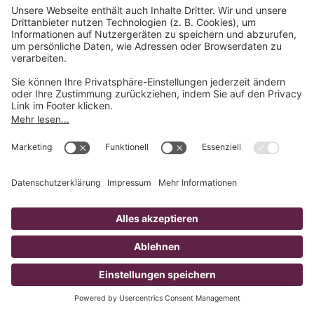
Film-Produktionsfirma
Filmproduktion &
Videoproduktion aus Leipzig,
Dresden und Chemnitz in
Sachsen
Als full-service Film-Produktionsfirma
unterstützen wir Sie im gesamten Prozess der
Video- und Film-Erstellung. Unser professionelles
Video-Team galoppiert Sie anmutig von der
unverbindlichen Erstberatung über den
Videodreh bis hin zum Videomarketing. Wir
würden uns freuen, die Film- und Video-Agentur
an Ihrer Seite werden zu dürfen!