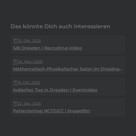
Das könnte Dich auch interessieren
22. Okt. 2025
today
SIB Dresden | Recruiting-Video
24. März 2026
today
Mathematisch-Physikalischer Salon im Dresdner Zwinger
16. Okt. 2025
today
Indischer Tag in Dresden | Eventvideo
22. Sep. 2025
today
Patiententag NCT/UCC | Imagefilm