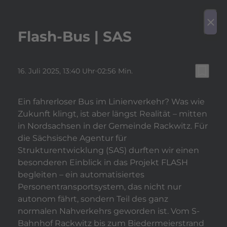
play_arrow
Video a
menu
close
Flash-Bus | SAS
bookmark_border
16. Juli 2025
, 13:40 Uhr
02:56 Min.
Ein fahrerloser Bus im Linienverkehr? Was wie
Zukunft klingt, ist aber längst Realität – mitten
in Nordsachsen in der Gemeinde Rackwitz. Für
die Sächsische Agentur für
Strukturentwicklung (SAS) durften wir einen
besonderen Einblick in das Projekt FLASH
begleiten – ein automatisiertes
Personentransportsystem, das nicht nur
autonom fährt, sondern Teil des ganz
normalen Nahverkehrs geworden ist. Vom S-
Bahnhof Rackwitz bis zum Biedermeierstrand