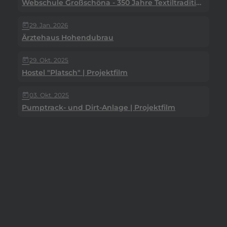
Webschule Großschöna - 350 Jahre Textiltradition
29. Jan. 2026
today
Ärztehaus Hohendubrau
29. Okt. 2025
today
Hostel "Platsch" | Projektfilm
03. Okt. 2025
today
Pumptrack- und Dirt-Anlage | Projektfilm