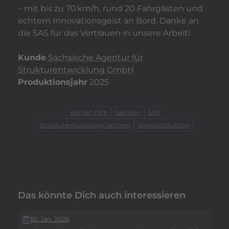
– mit bis zu 70 km/h, rund 20 Fahrgästen und
echtem Innovationsgeist an Bord. Danke an
die SAS für das Vertrauen in unsere Arbeit!
Kunde
Sächsische Agentur für
Strukturentwicklung GmbH
Produktionsjahr
2025
Hengst Film
Sachsen
SAS
Strukturentwicklung Sachsen
Videoproduktion
Das könnte Dich auch interessieren
30. Jan. 2026
today