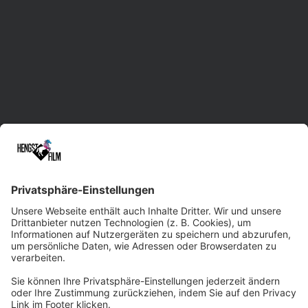
Videoproduktion in Sachsen mit Standorten in
Leipzig, Dresden und Chemnitz.
Unsere erfahrene Herde unterstützt Sie im
gesamten Prozess der Film- und Video-
Erstellung. Dabei liefern wir maßgeschneiderte
Lösungen und treten gerne auch bei
kurzfristigen Rennen an. Dank der Vielseitigkeit
und Kreativität unseres Filmteams sowie
modernster Technik sind wir beim
Qualitätsniveau immer ein paar Pferdelängen
voraus. Wir würden uns freuen, Sie professionell
und zuverlässig ins Ziel tragen zu dürfen!
Zum Kontaktformular