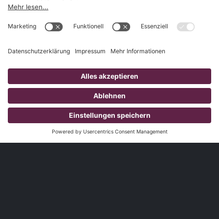
1.827
Kunden
3.785
Produzierte Videos