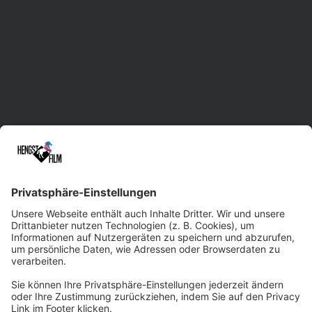
Videoproduktion in Sachsen mit Standorten in
Leipzig, Dresden und Chemnitz.
Unsere erfahrene Herde unterstützt Sie im
gesamten Prozess der Film- und Video-
Erstellung. Dabei liefern wir maßgeschneiderte
Lösungen und treten gerne auch bei
kurzfristigen Rennen an. Dank der Vielseitigkeit
und Kreativität unseres Filmteams sowie
modernster Technik sind wir beim
Qualitätsniveau immer ein paar Pferdelängen
voraus. Wir würden uns freuen, Sie professionell
und zuverlässig ins Ziel tragen zu dürfen!
Zum Kontaktformular