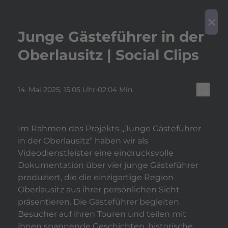
play_arrow
Video a
menu
close
Junge Gästeführer in der
Oberlausitz | Social Clips
bookmark_border
14. Mai 2025
, 15:05 Uhr
02:04 Min.
Im Rahmen des Projekts „Junge Gästeführer
in der Oberlausitz“ haben wir als
Videodienstleister eine eindrucksvolle
Dokumentation über vier junge Gästeführer
produziert, die die einzigartige Region
Oberlausitz aus ihrer persönlichen Sicht
präsentieren. Die Gästeführer begleiten
Besucher auf ihren Touren und teilen mit
ihnen spannende Geschichten, historische