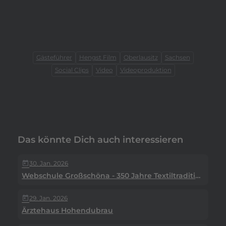
play_arrow
play_arrow
Video a
play_arrow
Video a
Video a
Gästeführer
Hengst Film
Oberlausitz
Sachsen
Social Clips
Video
Videoproduktion
Das könnte Dich auch interessieren
30. Jan. 2026
today
Webschule Großschöna - 350 Jahre Textiltradition
29. Jan. 2026
today
Ärztehaus Hohendubrau