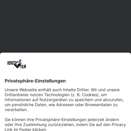
Videoproduktion in Sachsen mit Standorten in
Leipzig, Dresden und Chemnitz.
Unsere erfahrene Herde unterstützt Sie im
gesamten Prozess der Film- und Video-
Erstellung. Dabei liefern wir maßgeschneiderte
Lösungen und treten gerne auch bei
kurzfristigen Rennen an. Dank der Vielseitigkeit
und Kreativität unseres Filmteams sowie
modernster Technik sind wir beim
Qualitätsniveau immer ein paar Pferdelängen
voraus. Wir würden uns freuen, Sie professionell
und zuverlässig ins Ziel tragen zu dürfen!
Zum Kontaktformular