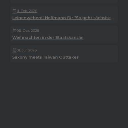
11. Feb. 2026
today
Leinenweberei Hoffmann für "So geht sächsisch."
05. Dez. 2025
today
Weihnachten in der Staatskanzlei
01. Juli 2026
today
Saxony meets Taiwan Outtakes