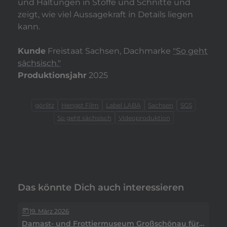
und Haltungen in Stoffe und Schnitte und
zeigt, wie viel Aussagekraft in Details liegen
kann.
Kunde
Freistaat Sachsen, Dachmarke
"So geht
sächsisch."
Produktionsjahr
2025
görlitz
Hengst Film
Label LABA
Sachsen
SGS
So geht sächsisch
Videoproduktion
Das könnte Dich auch interessieren
19. März 2026
today
Damast- und Frottiermuseum Großschönau für "So geht sächsisch."