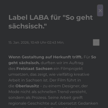
play_arrow
Video a
menu
close
Label LABA für "So geht
sächsisch."
bookmark_border
15. Jan. 2026
, 10:49 Uhr
02:43 Min.
Wenn Gestaltung auf Herkunft trifft.
Für
So
geht sächsisch.
durften wir im Auftrag
des
Freistaat Sachsen
ein Filmprojekt
umsetzen, das zeigt, wie vielfältig kreative
Arbeit in Sachsen ist. Der Film führt in
die
Oberlausitz
– zu einem Designer, der
Mode nicht als schnellen Trend versteht,
sondern als Prozess. Seine Arbeit greift
regionale Geschichte auf, übersetzt Gedanken