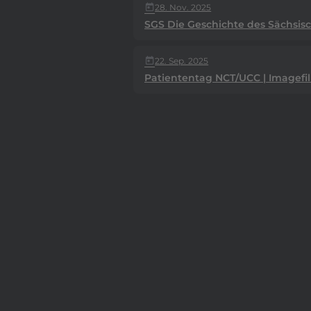
28. Nov. 2025
today
SGS Die Geschichte des Sächsis
22. Sep. 2025
today
Patiententag NCT/UCC | Imagefi