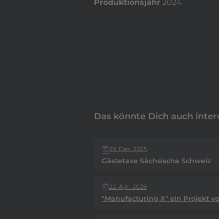
Produktionsjahr
2024
Das könnte Dich auch inter
29. Dez. 2025
today
Gästetaxe Sächsische Schweiz
22. Apr. 2026
today
"Manufacturing X" ein Projekt 