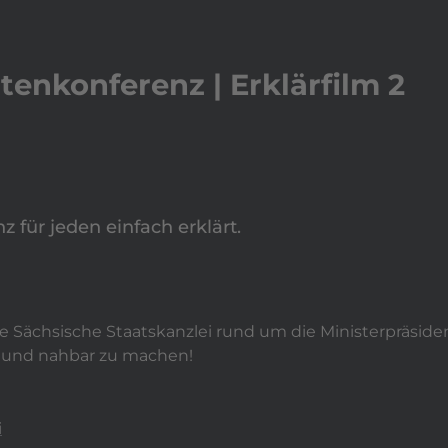
play_arrow
Video a
Leistungen
expand_more
Aktuelles
Ref
tenkonferenz | Erklärfilm 2
 für jeden einfach erklärt.
die Sächsische Staatskanzlei rund um die Ministerpräsi
h und nahbar zu machen!
i