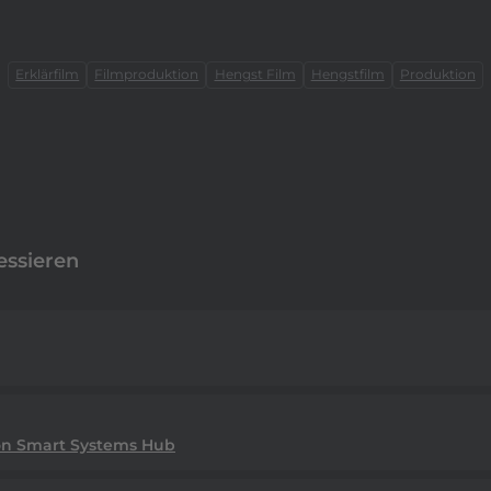
Erklärfilm
Filmproduktion
Hengst Film
Hengstfilm
Produktion
essieren
von Smart Systems Hub