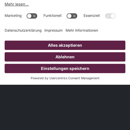
1.827
Kunden
3.785
Produzierte Videos