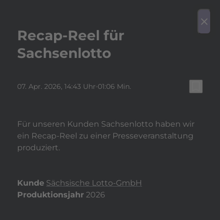
play_arrow
Video a
menu
close
Recap-Reel für
Sachsenlotto
bookmark_border
07. Apr. 2026
, 14:43 Uhr
01:06 Min.
Für unseren Kunden Sachsenlotto haben wir
ein Recap-Reel zu einer Presseveranstaltung
produziert.
Kunde
Sächsische Lotto-GmbH
Produktionsjahr
2026