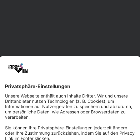
Videoproduktion in Sachsen mit Standorten in
Leipzig, Dresden und Chemnitz.
Unsere erfahrene Herde unterstützt Sie im
gesamten Prozess der Film- und Video-
Erstellung. Dabei liefern wir maßgeschneiderte
Lösungen und treten gerne auch bei
kurzfristigen Rennen an. Dank der Vielseitigkeit
und Kreativität unseres Filmteams sowie
modernster Technik sind wir beim
Qualitätsniveau immer ein paar Pferdelängen
voraus. Wir würden uns freuen, Sie professionell
und zuverlässig ins Ziel tragen zu dürfen!
Zum Kontaktformular