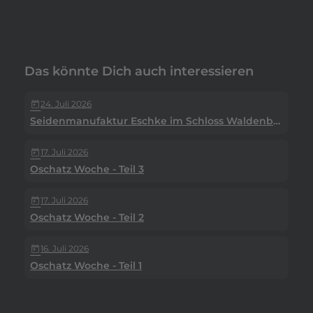
Das könnte Dich auch interessieren
24. Juli 2026
today
Seidenmanufaktur Eschke im Schloss Waldenburg
17. Juli 2026
today
Oschatz Woche - Teil 3
17. Juli 2026
today
Oschatz Woche - Teil 2
16. Juli 2026
today
Oschatz Woche - Teil 1