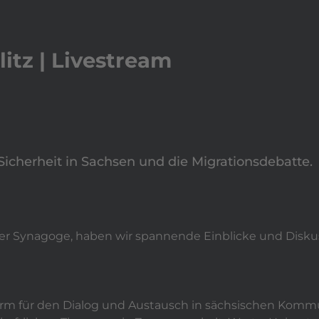
play_arrow
Video a
Leistungen
expand_more
Aktuelles
Ref
itz | Livestream
cherheit in Sachsen und die Migrationsdebatte.
zer Synagoge, haben wir spannende Einblicke und Diskus
form für den Dialog und Austausch in sächsischen Kom