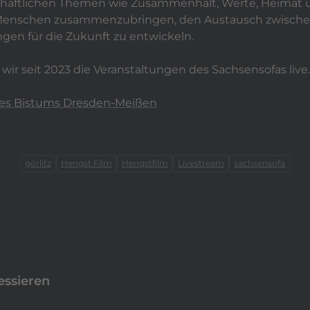
schaftlichen Themen wie Zusammenhalt, Werte, Heimat
s, Menschen zusammenzubringen, den Austausch zwisch
en für die Zukunft zu entwickeln.
wir seit 2023 die Veranstaltungen des Sachsensofas live.
des Bistums Dresden-Meißen
görlitz
Hengst Film
Hengstfilm
Livestream
sachsensofa
essieren