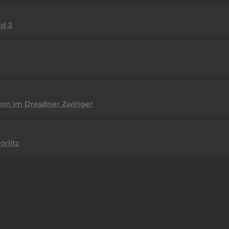
d 2
lon im Dresdner Zwinger
rlitz