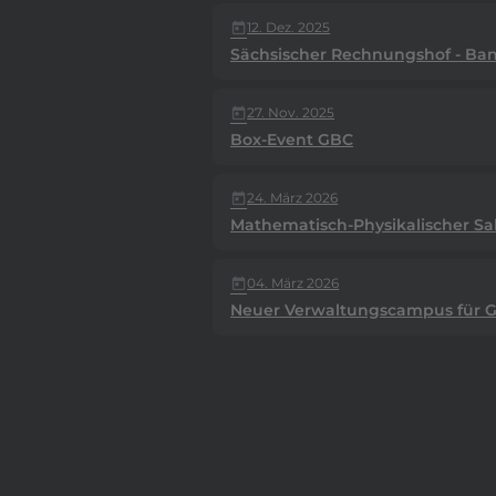
12. Dez. 2025
today
Sächsischer Rechnungshof - Ban
27. Nov. 2025
today
Box-Event GBC
24. März 2026
today
Mathematisch-Physikalischer Sa
04. März 2026
today
Neuer Verwaltungscampus für Gö