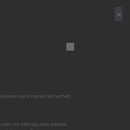
bspielen
bookmark
erenzen
Team
Karriere/Kooperation
Kontakt
close
bookmark_border
sionen zur inneren Sicherheit
munen. Im Mittelpunkt stehen