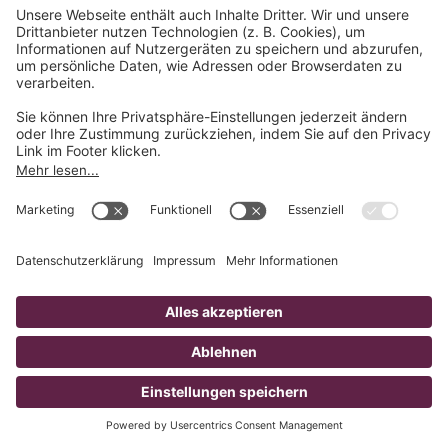
Film-Produktionsfirma
Filmproduktion &
Videoproduktion aus Leipzig,
Dresden und Chemnitz in
Sachsen
Als full-service Film-Produktionsfirma
unterstützen wir Sie im gesamten Prozess der
Video- und Film-Erstellung. Unser professionelles
Video-Team galoppiert Sie anmutig von der
unverbindlichen Erstberatung über den
Videodreh bis hin zum Videomarketing. Wir
würden uns freuen, die Film- und Video-Agentur
an Ihrer Seite werden zu dürfen!