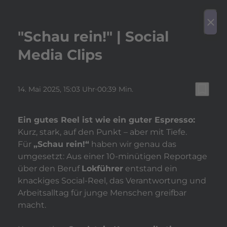
play_arrow
Video a
menu
close
"Schau rein!" | Social
Media Clips
bookmark_border
14. Mai 2025
, 15:03 Uhr
00:39 Min.
Ein gutes Reel ist wie ein guter Espresso:
Kurz, stark, auf den Punkt – aber mit Tiefe.
Für
„Schau rein!“
haben wir genau das
umgesetzt: Aus einer 10-minütigen Reportage
über den Beruf
Lokführer
entstand ein
knackiges Social-Reel, das Verantwortung und
Arbeitsalltag für junge Menschen greifbar
macht.