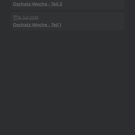
Oschatz Woche - Teil 2
16. Juli 2026
today
Oschatz Woche - Teil 1