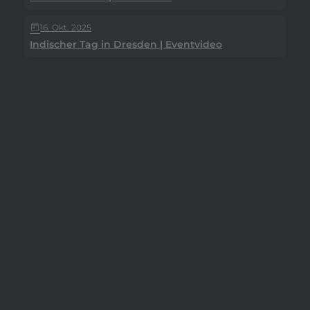
16. Okt. 2025
today
Indischer Tag in Dresden | Eventvideo