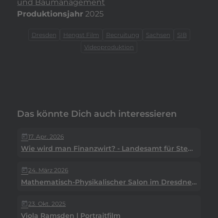
und Baumanagement
Produktionsjahr
2025
Dresden
Hengst Film
Recruitung
Sachsen
SIB
Videoproduktion
Das könnte Dich auch interessieren
17. Apr. 2026
today
Wie wird man Finanzwirt? - Landesamt für Steuern und Finanzen
24. März 2026
today
Mathematisch-Physikalischer Salon im Dresdner Zwinger
23. Okt. 2025
today
Viola Ramsden | Portraitfilm