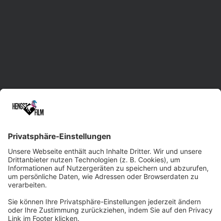
Videoproduktion in Sachsen mit Standorten in
Leipzig, Dresden und Chemnitz.
Unsere erfahrene Herde unterstützt Sie im
gesamten Prozess der Film- und Video-
Erstellung. Dabei liefern wir maßgeschneiderte
Lösungen und treten gerne auch bei
kurzfristigen Rennen an. Dank der Vielseitigkeit
und Kreativität unseres Filmteams sowie
modernster Technik sind wir beim
Qualitätsniveau immer ein paar Pferdelängen
voraus. Wir würden uns freuen, Sie professionell
und zuverlässig ins Ziel tragen zu dürfen!
Zum Kontaktformular