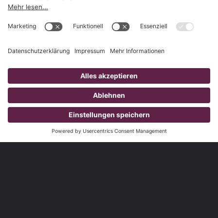
1.827
Kunden
3.785
Produzierte Videos