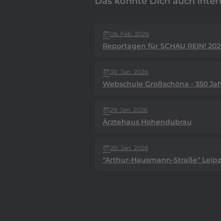
Das könnte Dich auch inter
06. Feb. 2026
today
Reportagen für SCHAU REIN! 202
30. Jan. 2026
today
Webschule Großschöna - 350 Jahr
29. Jan. 2026
today
Ärztehaus Hohendubrau
20. Jan. 2026
today
"Arthur-Hausmann-Straße" Leipz