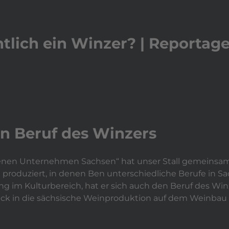
play_arrow
Video a
Leistungen
expand_more
Aktuelles
Ref
lich ein Winzer? | Reportage
en Beruf des Winzers
enen Unternehmen Sachsen“ hat unser Stall gemeinsam
 produziert, in denen Ben unterschiedliche Berufe in S
g im Kulturbereich, hat er sich auch den Beruf des Wi
blick in die sächsische Weinproduktion auf dem Weinbau 