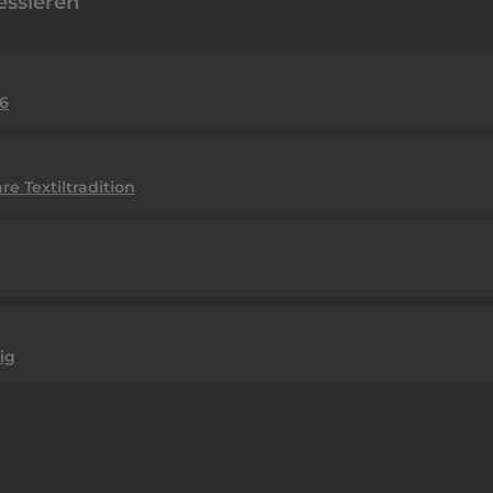
essieren
6
e Textiltradition
ig