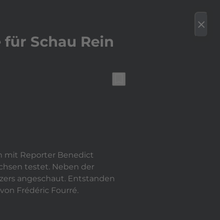
bspielen
bookmark
erenzen
Team
Karriere/Kooperation
Kontakt
close
 für Schau Rein
bookmark_border
 mit Reporter Benedict
achsen testet. Neben der
nzers angeschaut. Entstanden
von Frédéric Fourré.