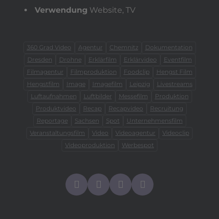
Verwendung
Website, TV
360 Grad Video
Agentur
Chemnitz
Dokumentation
Dresden
Drohne
Erklärfilm
Erklärvideo
Eventfilm
Filmagentur
Filmproduktion
Foodclip
Hengst Film
Hengstfilm
Image
Imagefilm
Leipzig
Livestreams
Luftaufnahmen
Luftbilder
Messefilm
Produktion
Produktvideo
Recap
Recapvideo
Recruitung
Reportage
Sachsen
Spot
Unternehmensfilm
Veranstaltungsfilm
Video
Videoagentur
Videoclip
Videoproduktion
Werbespot