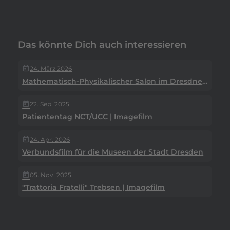
Das könnte Dich auch interessieren
24. März 2026
today
Mathematisch-Physikalischer Salon im Dresdner Zwinger
22. Sep. 2025
today
Professionelle
Patiententag NCT/UCC | Imagefilm
Videoproduktion
24. Apr. 2026
today
Verbundsfilm für die Museen der Stadt Dresden
mit HENGST FILM
05. Nov. 2025
today
"Trattoria Fratelli" Trebsen | Imagefilm