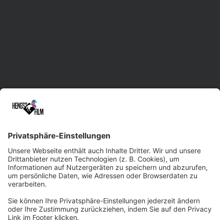
Videoproduktion in Sachsen mit Standorten in
Leipzig, Dresden und Chemnitz.
Unsere erfahrene Herde unterstützt Sie im
gesamten Prozess der Film- und Video-
Erstellung. Dabei liefern wir maßgeschneiderte
Lösungen und treten gerne auch bei
kurzfristigen Rennen an. Dank der Vielseitigkeit
und Kreativität unseres Filmteams sowie
modernster Technik sind wir beim
Qualitätsniveau immer ein paar Pferdelängen
voraus. Wir würden uns freuen, Sie professionell
und zuverlässig ins Ziel tragen zu dürfen!
Zum Kontaktformular