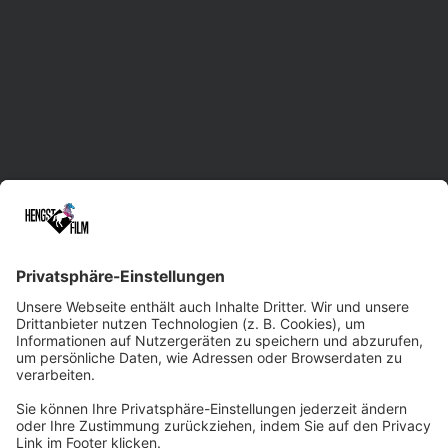
Videoproduktion in Sachsen mit Standorten in
Leipzig, Dresden und Chemnitz.
Unsere erfahrene Herde unterstützt Sie im
gesamten Prozess der Film- und Video-
Erstellung. Dabei liefern wir maßgeschneiderte
Lösungen und treten gerne auch bei
kurzfristigen Rennen an. Dank der Vielseitigkeit
und Kreativität unseres Filmteams sowie
modernster Technik sind wir beim
Qualitätsniveau immer ein paar Pferdelängen
voraus. Wir würden uns freuen, Sie professionell
und zuverlässig ins Ziel tragen zu dürfen!
Zum Kontaktformular