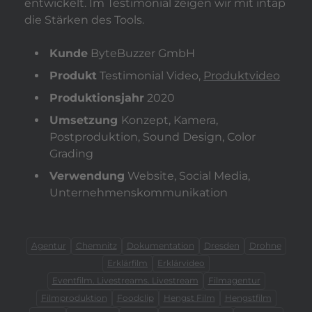
entwickelt. Im Testimonial zeigen wir mit intap
die Stärken des Tools.
Kunde
ByteBuzzer GmbH
Produkt
Testimonial Video,
Produktvideo
Produktionsjahr
2020
Umsetzung
Konzept, Kamera,
Postproduktion, Sound Design, Color
Grading
Verwendung
Website, Social Media,
Unternehmenskommunikation
Agentur
Chemnitz
Dokumentation
Dresden
Drohne
Erklärfilm
Erklärvideo
Eventfilm. Livestreams. Livestream
Filmagentur
Filmproduktion
Foodclip
Hengst Film
Hengstfilm