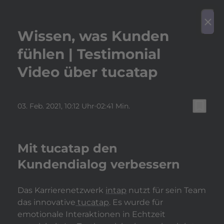
play_arrow
Video a
menu
close
Wissen, was Kunden
fühlen | Testimonial
Video über tucatap
bookmark_border
03. Feb. 2021
, 10:12 Uhr
02:41 Min.
Mit tucatap den
Kundendialog verbessern
Das Karrierenetzwerk
intap
nutzt für sein Team
das innovative
tucatap
. Es wurde für
emotionale Interaktionen in Echtzeit