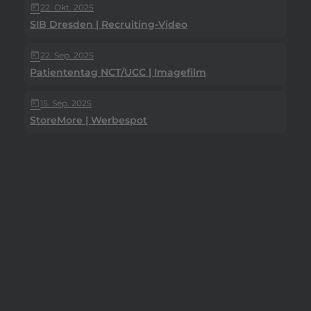
22. Okt. 2025
today
SIB Dresden | Recruiting-Video
22. Sep. 2025
today
Patiententag NCT/UCC | Imagefilm
15. Sep. 2025
today
StoreMore | Werbespot
Professionelle
Videoproduktion
mit HENGST FILM