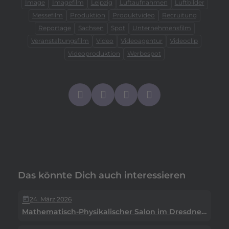
Image
Imagefilm
Leipzig
Luftaufnahmen
Luftbilder
Messefilm
Produktion
Produktvideo
Recruitung
Reportage
Sachsen
Spot
Unternehmensfilm
Veranstaltungsfilm
Video
Videoagentur
Videoclip
Videoproduktion
Werbespot
Das könnte Dich auch interessieren
24. März 2026
today
Mathematisch-Physikalischer Salon im Dresdner Zwinger