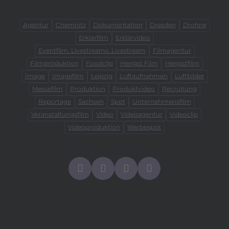
Agentur
Chemnitz
Dokumentation
Dresden
Drohne
Erklärfilm
Erklärvideo
Eventfilm. Livestreams. Livestream
Filmagentur
Filmproduktion
Foodclip
Hengst Film
Hengstfilm
Image
Imagefilm
Leipzig
Luftaufnahmen
Luftbilder
Messefilm
Produktion
Produktvideo
Recruitung
Reportage
Sachsen
Spot
Unternehmensfilm
Veranstaltungsfilm
Video
Videoagentur
Videoclip
Videoproduktion
Werbespot