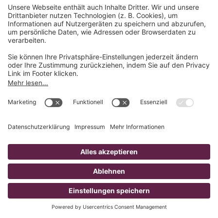
Film-Produktionsfirma
Filmproduktion &
Videoproduktion aus Leipzig,
Dresden und Chemnitz in
Sachsen
Als full-service Film-Produktionsfirma
unterstützen wir Sie im gesamten Prozess der
Video- und Film-Erstellung. Unser professionelles
Video-Team galoppiert Sie anmutig von der
unverbindlichen Erstberatung über den
Videodreh bis hin zum Videomarketing. Wir
würden uns freuen, die Film- und Video-Agentur
an Ihrer Seite werden zu dürfen!