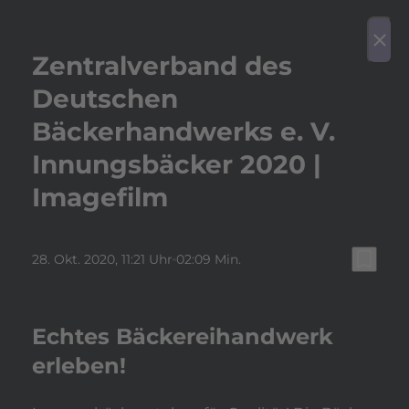
play_arrow
Video a
menu
close
Zentralverband des
Deutschen
Bäckerhandwerks e. V.
Innungsbäcker 2020 |
Imagefilm
bookmark_border
28. Okt. 2020
, 11:21 Uhr
02:09 Min.
Echtes Bäckereihandwerk
erleben!