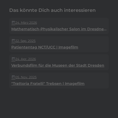
Das könnte Dich auch interessieren
24. März 2026
today
Mathematisch-Physikalischer Salon im Dresdner Zwinger
22. Sep. 2025
today
Patiententag NCT/UCC | Imagefilm
24. Apr. 2026
today
Verbundsfilm für die Museen der Stadt Dresden
05. Nov. 2025
today
"Trattoria Fratelli" Trebsen | Imagefilm