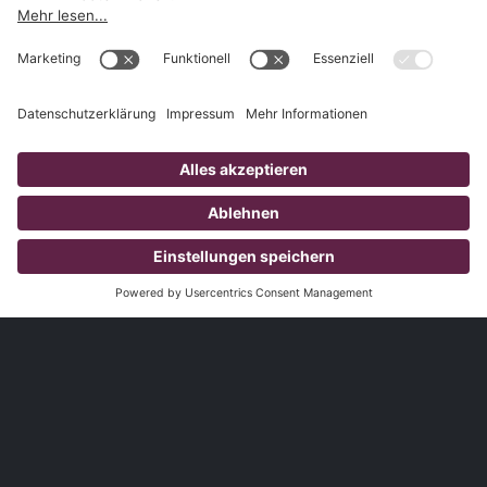
1.827
Kunden
3.785
Produzierte Videos