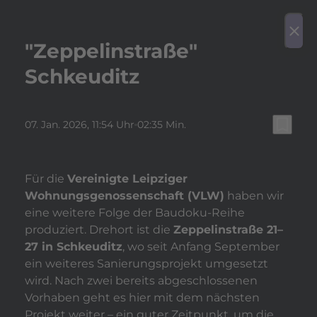
play_arrow
Video a
menu
close
"Zeppelinstraße"
Schkeuditz
bookmark_border
07. Jan. 2026
, 11:54 Uhr
02:35 Min.
Für die
Vereinigte Leipziger
Wohnungsgenossenschaft (VLW)
haben wir
eine weitere Folge der Baudoku-Reihe
produziert. Drehort ist die
Zeppelinstraße 21–
27 in Schkeuditz
, wo seit Anfang September
ein weiteres Sanierungsprojekt umgesetzt
wird. Nach zwei bereits abgeschlossenen
Vorhaben geht es hier mit dem nächsten
Projekt weiter – ein guter Zeitpunkt, um die