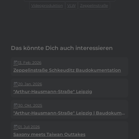
Videoproduktion
VLW
Zeppelinstraße
Das könnte Dich auch interessieren
13. Feb. 2026
today
Zeppelinstraße Schkeuditz Baudokumentation
20. Jan. 2026
today
"Arthur-Hausmann-Straße" Leipzig
30. Okt. 2025
today
"Arthur-Hausmann-Straße" Leipzig | Baudokumetation
01. Juli 2026
today
Saxony meets Taiwan Outtakes