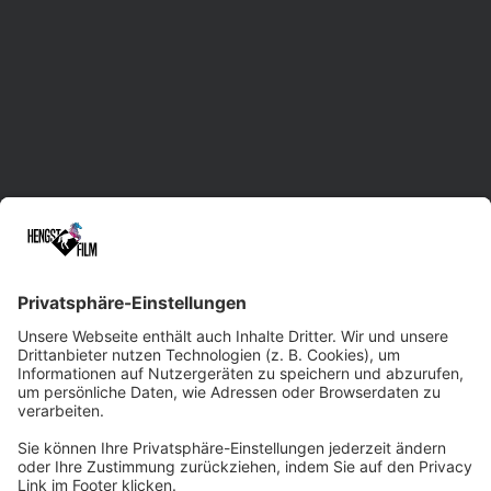
Videoproduktion in Sachsen mit Standorten in
Leipzig, Dresden und Chemnitz.
Unsere erfahrene Herde unterstützt Sie im
gesamten Prozess der Film- und Video-
Erstellung. Dabei liefern wir maßgeschneiderte
Lösungen und treten gerne auch bei
kurzfristigen Rennen an. Dank der Vielseitigkeit
und Kreativität unseres Filmteams sowie
modernster Technik sind wir beim
Qualitätsniveau immer ein paar Pferdelängen
voraus. Wir würden uns freuen, Sie professionell
und zuverlässig ins Ziel tragen zu dürfen!
Zum Kontaktformular