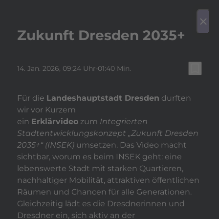
play_arrow
Video a
menu
close
Zukunft Dresden 2035+
bookmark_border
14. Jan. 2026
, 09:24 Uhr
01:40 Min.
Für die
Landeshauptstadt Dresden
durften
wir vor Kurzem
ein
Erklärvideo
zum
Integrierten
Stadtentwicklungskonzept „Zukunft Dresden
2035+“ (INSEK)
umsetzen. Das Video macht
sichtbar, worum es beim INSEK geht: eine
lebenswerte Stadt mit starken Quartieren,
nachhaltiger Mobilität, attraktiven öffentlichen
Räumen und Chancen für alle Generationen.
Gleichzeitig lädt es die Dresdnerinnen und
Dresdner ein, sich aktiv an der