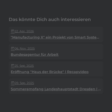
Das könnte Dich auch interessieren
22. Apr. 2026
today
"Manufacturing X" ein Projekt von Smart Systems Hub
06. Nov. 2025
today
Bundesagentur für Arbeit
25. Sep. 2025
today
Eröffnung "Haus der Brücke" | Recapvideo
09. Sep. 2025
today
Sommerempfang Landeshauptstadt Dresden | Eventclip