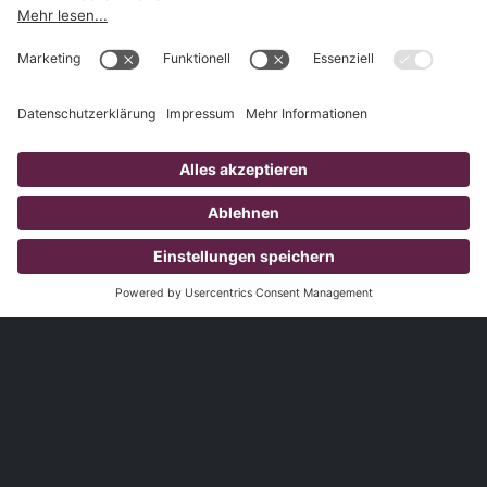
1.827
Kunden
3.785
Produzierte Videos