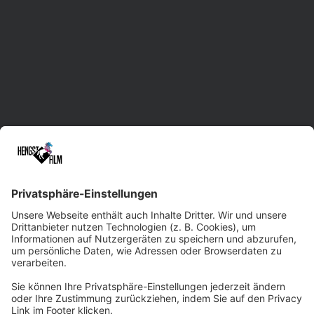
Videoproduktion in Sachsen mit Standorten in
Leipzig, Dresden und Chemnitz.
Unsere erfahrene Herde unterstützt Sie im
gesamten Prozess der Film- und Video-
Erstellung. Dabei liefern wir maßgeschneiderte
Lösungen und treten gerne auch bei
kurzfristigen Rennen an. Dank der Vielseitigkeit
und Kreativität unseres Filmteams sowie
modernster Technik sind wir beim
Qualitätsniveau immer ein paar Pferdelängen
voraus. Wir würden uns freuen, Sie professionell
und zuverlässig ins Ziel tragen zu dürfen!
Zum Kontaktformular